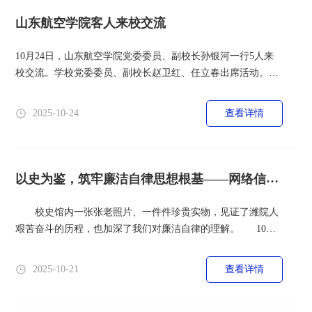
学校安全稳定的重中之重来抓。这次检查既是对学校工作的一
次全面检阅，更是一次难得...
山东航空学院客人来校交流
10月24日，山东航空学院党委委员、副校长孙银河一行5人来
校交流。学校党委委员、副校长赵卫红、任立春出席活动。赵
卫红对孙银河一行的到来表示欢迎，并简要介绍了学校办学历
程、学科特色与发展近况，她希望两校加强交流，相互借鉴，
2025-10-24
查看详情
共同提升办学水平。任立春介绍了学校信息化建设的顶层设
计、发展阶段与标志性成果，分享了以信息化推动教育教学改
革的实践经验。孙银河介绍了山东航空学院的办学情况，对我
校在内涵建设和智慧校园建...
以史为鉴，筑牢廉洁自律思想根基——网络信息
中心全体人员参观校史...
校史馆内一张张老照片、一件件珍贵实物，见证了潍院人
艰苦奋斗的历程，也加深了我们对廉洁自律的理解。 10月
21日，网络信息中心组织全体教职工前往潍坊学院校史馆开展
参观学习活动。此次活动是中心深化党风廉政建设、推进“科
2025-10-21
查看详情
技赋能筑廉堤，教育浸润树清风”特色实践的重要一环。
在校史馆讲解员的引导下，网络信息中心全体人员有序参观了