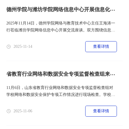
体应用场景等核心内容展开分享，系统解读了大模型、AI
Agent等前沿技...
德州学院与潍坊学院网络信息中心开展信息化建
设交流座谈会
2025年11月14日，德州学院网络与教育技术中心主任王海涛一
行莅临潍坊学院网络信息中心开展交流座谈。双方围绕信息化
建设规划、智慧校园实践以及人工智能赋能教育教学等议题进
行了深入交流与探讨。会上，双方分别介绍了各自在信息化建
2025-11-14
查看详情
设方面的路径探索与阶段性成果。德州学院重点分享了与运营
商协同推进信息化建设的成功经验，特别是在资源整合与项目
落地方面的创新模式；潍坊学院则立足“统一规划、统一标
准、统一建设”的原则，系...
省教育行业网络和数据安全专项监督检查组来校
开展专项检查
11月6日，山东省教育行业网络和数据安全专项监督检查组对
学校网络和数据安全保护专项工作情况进行现场检查。学校党
委委员、副校长任立春出席见面会并讲话，网络信息中心负责
人及相关工作人员参加会议。任立春对检查组的到来表示欢
2025-11-06
查看详情
迎。他指出，学校党委认真贯彻落实党委（党组）网络安全工
作责任制，始终高度重视网络与数据安全工作，将其作为维护