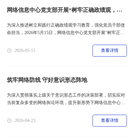
发起内网穿透。攻击者利用RDP记录暴力爆破终端，企图窃取
数据，对校园内网安全构...
网络信息中心党支部开展“树牢正确政绩观，实
干担当建新功”主题...
为深入推进树立和践行正确政绩观学习教育，强化党员干部使
命担当，2026年5月15日，网络信息中心党支部开展“树牢正确
政绩观，实干担当建新功”主题党日活动。活动由支部书记仉
新刚主持，支部全体党员参加。一、深学细悟，锚定“十五五”
2026-05-15
查看详情
战略方向活动首先开展了“第一专题”学习。支部书记仉新刚带
领全体党员重点研读了习近平总书记在省部级主要领导干部学
习贯彻党的二十届四中全会精神专题研讨班上的讲话。会议强
调，作为信息化建...
筑牢网络防线 守好意识形态阵地
为深入贯彻落实上级关于意识形态工作的决策部署，切实应对
当前复杂多变的网络舆论环境，提升新形势下网络信息中心全
体教职工对网络意识形态工作重要性的认识，4月22日，网络
信息中心组织开展了意识形态工作专题培训。本次学习紧扣
2026-04-23
查看详情
“防范意识形态风险 提高舆论引导能力”这一核心命题，重点观
看了中共潍坊市委党校逯萍教授关于舆论引导工作的专题讲