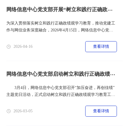
座。讲座深入浅出地剖析了当下舆论热点的形成规律与演变逻
辑，给出了应对复杂舆情的...
网络信息中心党支部开展“树立和践行正确政绩
观，筑牢校园网络安...
为深入贯彻落实树立和践行正确政绩观学习教育，推动党建工
作与网信业务深度融合，2026年4月15日，网络信息中心党支
部开展“树立和践行正确政绩观，筑牢校园网络安全防线”主题
党日活动。活动由支部书记仉新刚主持，支部全体党员参加。
2026-04-16
查看详情
一、深学细悟，把准正确政绩观“定盘星”活动首先开展了“第一
专题”学习。支部书记仉新刚带领全体党员深入学习了《习近
平关于树立和践行正确政绩观论述摘编》关键篇章，重温了习
近平总书记在党的...
网络信息中心党支部启动树立和践行正确政绩观
学习教育工作
3月4日，网络信息中心党支部召开“加压奋进，再创佳绩”
主题党日活动，正式启动树立和践行正确政绩观学习教育工
作。党支部书记仉新刚主持会议，全体党员干部参加。 会
议深入学习了习近平总书记关于树立和践行正确政绩观的重要
2026-03-05
查看详情
论述，传达学习了学校党委相关会议精神，明确了学习教育的
总要求、重点任务和时间安排。会议强调，开展此次学习教育