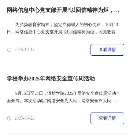
各个展区。馆...
网络信息中心党支部开展“以回信精神为炬，照
亮教育奋进之路”主...
为弘扬教育家精神，坚定立德树人的初心使命，10月13
日，网络信息中心党支部开展“以回信精神为炬，照亮教育奋
进之路”的主题党日活动。网络信息中心党支部书记仉新刚带
领全体党员深入学习了习近平总书记给全国特岗教师代表的重
2025-10-14
查看详情
要回信精神。 习近平总书记的回信，既是对特岗教师群体
的亲切关怀，也是对全体教育工作者的殷切期望。仉新刚要求
党员干部认真领会回信中饱含的殷切...
学校举办2025年网络安全宣传周活动
9月15日至21日，潍坊学院2025年网络安全宣传周活动全
面开展。本次活动以“网络安全为人民，网络安全靠人民——
以高水平安全守护高质量发展”为主题，由学校网络信息中
心、安全保卫处、学生工作处联合组织，旨在广泛普及网络安
2025-09-22
查看详情
全知识，全面提升师生网络安全意识和防护技能，营造清朗健
康的校园网络环境。 活动期间，学校精心组织、广泛动