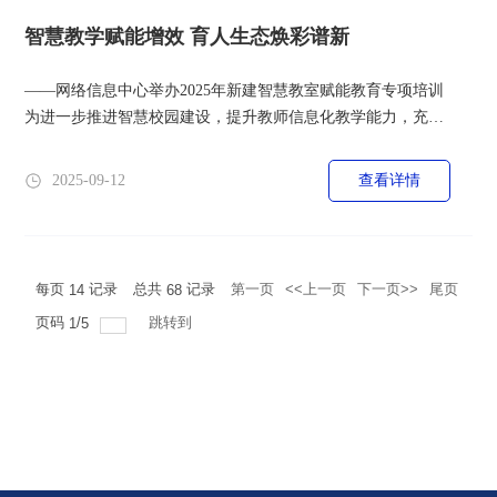
员，通过多元形式广泛普及网络安全知识...
智慧教学赋能增效 育人生态焕彩谱新
——网络信息中心举办2025年新建智慧教室赋能教育专项培训
为进一步推进智慧校园建设，提升教师信息化教学能力，充分
发挥新建智慧教室的功能优势，2025年9月11日下午，由网络
信息中心主办的“2025年新建智慧教室设备操作与教学应用赋
2025-09-12
查看详情
能培训”在荟萃楼1501智慧教室顺利举行。本次培训特邀设备
厂家专业技术团队进行讲解，各学院八十余位教师代表参加培
训。培训介绍了学校2025年智慧教室建设的整体情况，强调了
智慧教室在赋能教学创新与...
每页
记录
总共
记录
第一页
<<上一页
下一页>>
尾页
14
68
页码
/
跳转到
1
5